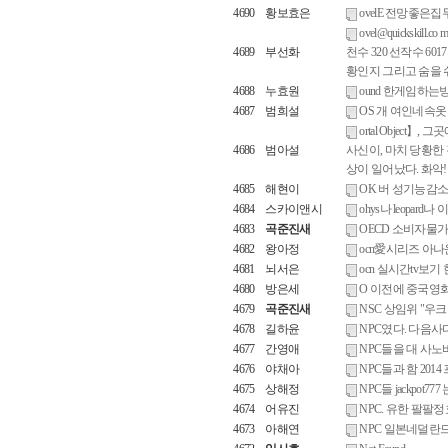
4690
황보효은
ovelE 전망좋은
ovel@quickskill
4689
부선화
천수 320 선작수 6
황인지 그리고 숨을 
4688
누효원
ound 한게임하는방법
4687
범희설
OS 개 여인네속옷
ortal Objec
4686
범아설
사신이, 마치 당황한
상이 일어났다. 화악
4685
해현이
OK 버 성기능감
4684
스카이앤시
ohys나 leopar
4683
곡준진새
OECD 소비자물가
4682
왕아정
ocn愛시리즈 아
4681
뇌서은
ocn 실시간tv보기
4680
방은세
O 이전에 중국영
4679
곡준진새
NSC 상임위 "우
4678
길하윤
NPC였다. 다음
4677
간영애
NPC들을 대 사노
4676
야채아
NPC들과 함 2014
4675
상해정
NPC들 jackpot
4674
어유진
NPC. 유한 팔
4673
아해연
NPC 일본네덜란