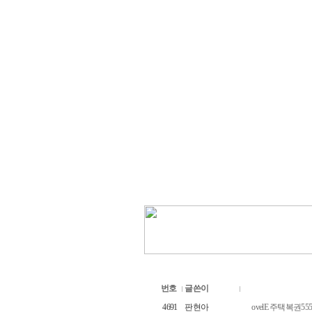
번호
글쓴이
4691
판현아
ovelE 주택복권