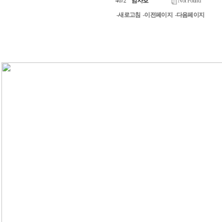
4672
임사호
Not Found
-새로고침
-이전페이지
-다음페이지