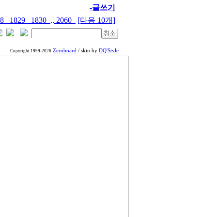
-글쓰기
28
1829
1830
..
2060
[다음 10개]
Zeroboard
/ skin by
DQ'Style
Copyright 1999-2026