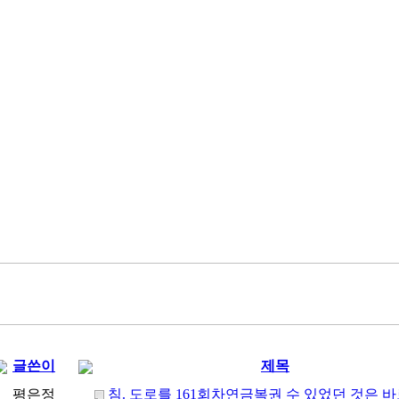
글쓴이
제목
평은정
침. 도로를 161회차연금복권 수 있었던 것은 바