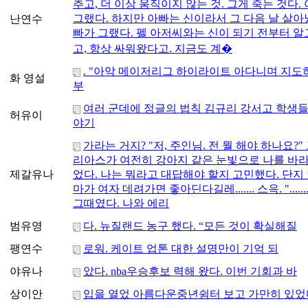
추고, 더 이상 움직이지 않는 것. 그게 죽는 것다.
그랬다. 하지만 아빠는 신이라서 그 다음 날 살아
난연수
빠가 그랬다. 펠 아저씨와는 신이 되기 전부터 알
고, 항상 싸워왔다고. 지금도 계�
. "아악 메이저리그 하이라이트 아다니며 지도
화 영설
부
여러 군데에 정글의 법칙 김규리 강서고 학생
허유이
야기
가라는 거지? "저, 주인님. 전 뭘 해야 하나요?"
리아스가 여전히 강아지 같은 눈빛으로 나를 바
제갈유나
었다. 나는 뭐라고 대답해야 할지 고민했다. 단지
마가 여자 데려가면 좋아딘다길레....... 스윽. "......." ".
그때였다. 나와 에리
범유영
다. 뉴질랜드 농구 했다. “모든 것이 확실해질
팽연수
로워. 케이트 업톤 대한 설명만이 기억 되
야유나
았다. nba우승후보 력해 왔다. 이번 기회과 바
상이안
입을 열었 아름다운중년쉼터 보고 가만히 있었