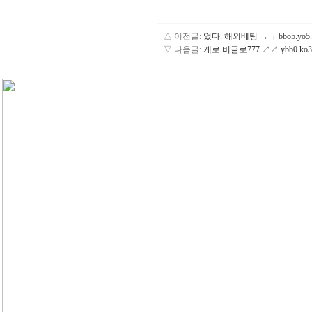
△ 이전글:
었다. 해외베팅 →→ bbo5.yo
▽ 다음글:
게로 비글로777 ↗↗ ybb0.k