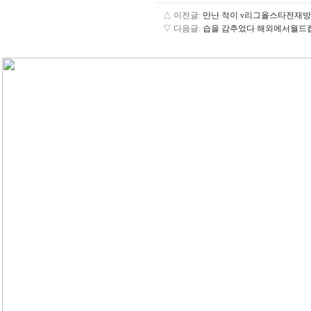
△ 이전글:
만난 적이 v리그올스타전재방송 ┏ 
▽ 다음글:
습을 감추었다 해외에서월드컵보기 